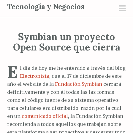
S
Tecnología y Negocios
a
men
l
prin
t
Symbian un proyecto
a
r
Open Source que cierra
a
l
E
c
l día de hoy me he enterado a través del blog
o
Electronista
, que el 17 de diciembre de este
n
año el website de la
Fundación Symbian
cerrará
t
definitivamente y con él todas las las formas
e
como el código fuente de su sistema operativo
n
para celulares era distribuido, razón por la cual
i
en un
comunicado oficial
, la Fundación Symbian
d
recomienda a todos aquellos que trabajan sobre
o
esta plataforma a ser proactivos y descargar todo