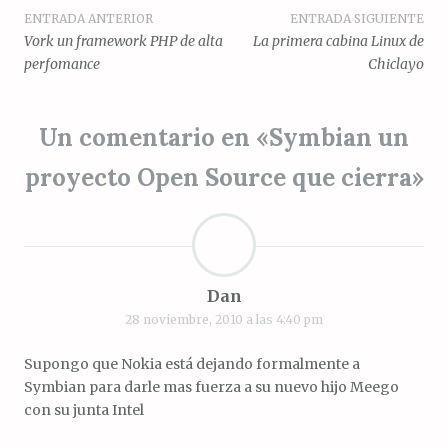
Navegación
ENTRADA ANTERIOR
ENTRADA SIGUIENTE
Vork un framework PHP de alta
La primera cabina Linux de
de
perfomance
Chiclayo
entradas
Un comentario en «
Symbian un
proyecto Open Source que cierra
»
Dan
28 noviembre, 2010 a las 4:40 pm
Supongo que Nokia está dejando formalmente a
Symbian para darle mas fuerza a su nuevo hijo Meego
con su junta Intel