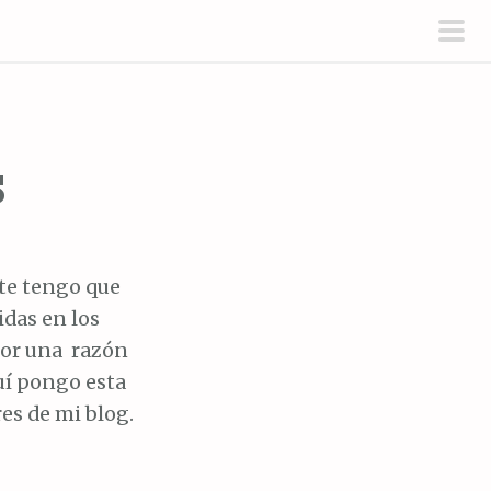
men
prin
s
te tengo que
das en los
por una razón
uí pongo esta
res de mi blog.