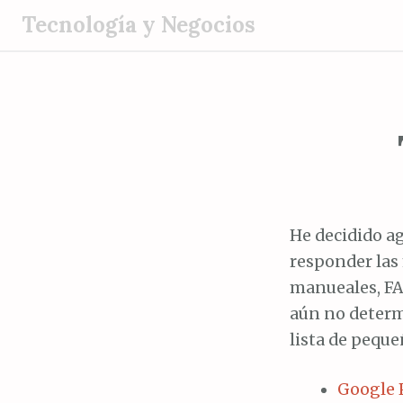
S
Tecnología y Negocios
a
l
t
a
r
a
l
c
o
He decidido a
n
responder las
t
manueales, FA
e
aún no determ
n
lista de peque
i
d
Google 
o