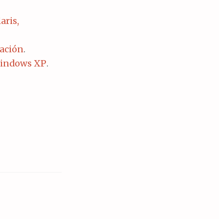
aris,
cación
.
 Windows XP
.