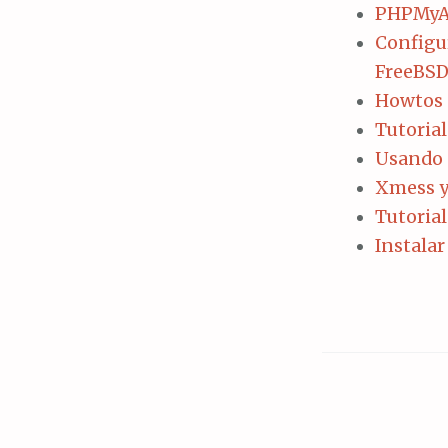
PHPMyAd
Configur
FreeBS
Howtos p
Tutoria
Usando 
Xmess y
Tutoria
Instala