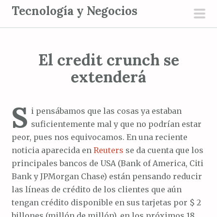
S
Tecnología y Negocios
a
men
l
prin
t
El credit crunch se
a
r
extenderá
a
l
S
c
i pensábamos que las cosas ya estaban
o
suficientemente mal y que no podrían estar
n
peor, pues nos equivocamos. En una reciente
t
noticia aparecida en
Reuters
se da cuenta que los
e
principales bancos de USA (Bank of America, Citi
n
Bank y JPMorgan Chase) están pensando reducir
i
las líneas de crédito de los clientes que aún
d
tengan crédito disponible en sus tarjetas por $ 2
o
billones (millón de millón), en los próximos 18