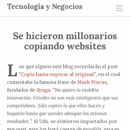
S
Tecnología y Negocios
a
men
l
prin
t
Se hicieron millonarios
a
r
copiando websites
a
l
L
c
os que siguen este blog recordarán el post
o
"
Copia hasta superar al original
", en el cual
n
comentaba la famosa frase de
Mark Pincus
,
t
fundador de
Zynga
: "N
o quiero la maldita
e
innovación. Ustedes no son más inteligentes que sus
n
competidores. Sólo copien lo que ellos hacen y
i
haganlo hasta que ustedes obtegan los mismos
d
resultados.
". Si Uds. se sintieron impactados por
o
ese post, este los hará caerse de espalda, esta es